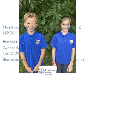
Headteacher Ms Beverley Boswell B.Ed (Hons)
NPQH
Начальная школа сообщества Грейндж
Avocet Way, Банбери, OX16 9YA
Тел.:
01295 257861
Электронная почта:
office.2058@grange.oxon.sch.uk
Фредди и Кира
Лаймы