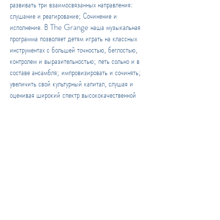
развивать три взаимосвязанных направления:
слушание и реагирование; Сочинение и
исполнение. В The Grange наша музыкальная
программа позволяет детям играть на классных
инструментах с большей точностью, беглостью,
контролем и выразительностью; петь сольно и в
составе ансамбля; импровизировать и сочинять;
увеличить свой культурный капитал, слушая и
оценивая широкий спектр высококачественной
живой и записанной музыки, основанной на
разных традициях; развивать представление об
истории музыки.
Мы также предлагаем возможности для
внеклассного участия в музыке. Это включает в
себя уроки игры на инструменте в школе,
рождественские представления, представления
урожая, рождественские представления и хор.