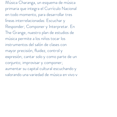
Música Charanga, un esquema de música
primaria que integra el Currículo Nacional
en todo momento, para desarrollar tres
líneas interrelacionadas: Escuchar y
Responder; Componer y Interpretar. En
The Grange, nuestro plan de estudios de
música permite a los niños tocar los
instrumentos del salón de clases con
mayor precisión, fluidez, control y
expresión; cantar solo y como parte de un
conjunto; improvisar y componer;
aumentar su capital cultural escuchando y
valorando una variedad de música en vivo y
grabada de alta calidad extraída de
diferentes tradiciones; desarrollar una
comprensión de la historia de la música.
También ofrecemos oportunidades para la
participación extracurricular en la música.
Esto incluye lecciones de instrumentos