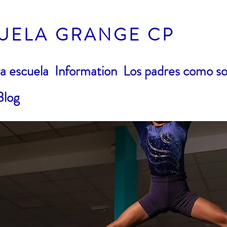
CUELA GRANGE CP
a escuela
Information
Los padres como so
Blog