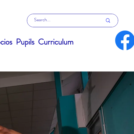
cios
Pupils
Curriculum