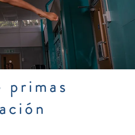
e primas
ación
a