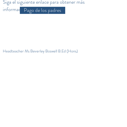
Siga el siguiente enlace para obtener más
información:
Pago de los padres
Headteacher Ms Beverley Boswell B.Ed (Hons)
NPQH
La escuela primaria de la comunidad de Grange
Camino de la avoceta, Banbury, OX16 9YA
Teléfono:
01295 257861
Correo electrónico:
office.2058@grange.oxon.sch.uk