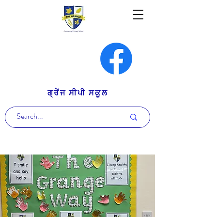
ਗ੍ਰੇਂਜ ਸੀਪੀ ਸਕੂਲ