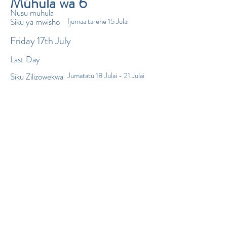
Muhula wa 6
Nusu muhula
Siku ya mwisho
Ijumaa tarehe 15 Julai
Friday 17th July
Last Day
Jumatatu 18 Julai - 21 Julai
Siku Zilizowekwa
Ijumaa 22 Julai - Ijumaa 2
Likizo za Majira ya joto
Septemba
Ili kupakua tarehe zetu za muda
wa
2021 - 2022
tafadhali bofya
kiungo kilicho hapa chini.
Term Dates 2025-26
Term Dates 2026-27