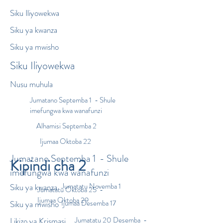
Siku Iliyowekwa
Siku ya kwanza
Siku ya mwisho
Siku Iliyowekwa
Nusu muhula
Jumatano Septemba 1 - Shule
imefungwa kwa wanafunzi
Alhamisi Septemba 2
Ijumaa Oktoba 22
Jumatano Septemba 1 - Shule
Kipindi cha 2
imefungwa kwa wanafunzi
Jumatatu Novemba 1
Siku ya kwanza
Jumatatu Oktoba 25 -
Ijumaa Oktoba 29
Ijumaa Desemba 17
Siku ya mwisho
Jumatatu 20 Desemba -
Likizo ya Krismasi