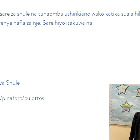
are za shule na tunaomba ushirikiano wako katika suala hi
enye hafla za nje. Sare hiyo itakuwa na:
ya Shule
a/pinafore/culottes