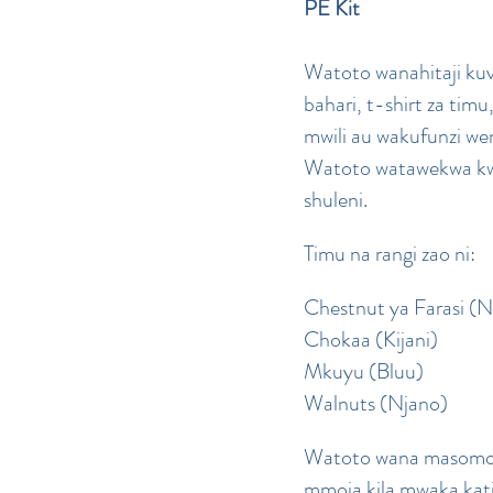
PE Kit
Watoto wanahitaji kuv
bahari, t-shirt za timu
mwili au wakufunzi w
Watoto watawekwa kw
shuleni.
Timu na rangi zao ni:
Chestnut ya Farasi (
Chokaa (Kijani)
Mkuyu (Bluu)
Walnuts (Njano)
Watoto wana masomo 
mmoja kila mwaka kat