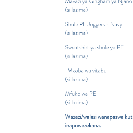
Mavazi ya Gingham ya Njano
(si lazima)
Shule PE Joggers - Navy
(si lazima)
Sweatshirt ya shule ya PE
(si lazima)
Mkoba wa vitabu
(si lazima)
Mfuko wa PE
(si lazima)
Wazazi/walezi wanapaswa kuta
inapowezekana.