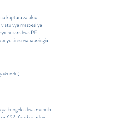
aa kaptura za bluu
, viatu vya mazoezi ya
enye busara kwa PE
enye timu wanapoingia
Nyekundu)
ya kuogelea kwa muhula
ika KS2. Kwa kuogelea,