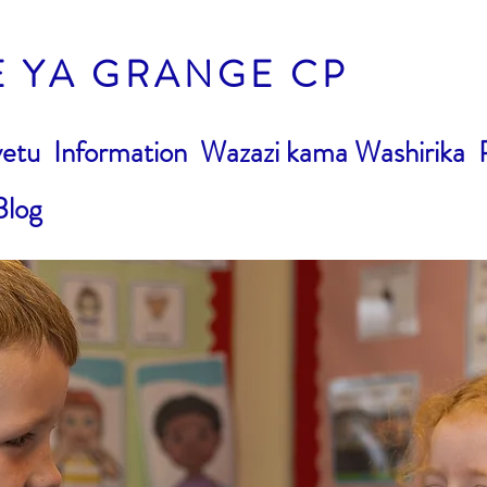
E YA GRANGE CP
yetu
Information
Wazazi kama Washirika
Blog