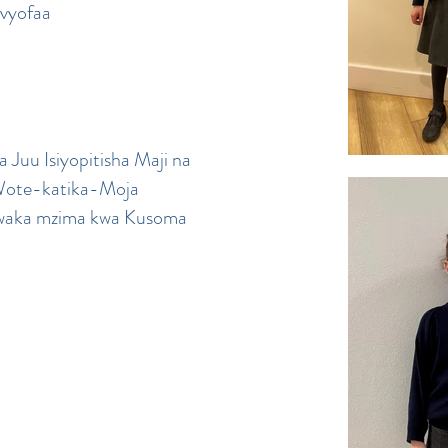
avyofaa
 Juu Isiyopitisha Maji na
 Wote-katika-Moja
 mwaka mzima kwa Kusoma