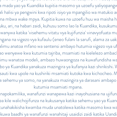
ada yao ya Kuandika kupitia masomo ya uzoefu yaliyopangwa 
i halisi ya pengwini kwa ripoti isiyo ya mpangilio wa matukio au
na mbwa wake mpya. Kupitia kuwa na uzoefu huu wa maisha hal
ku, ari, na habari zaidi, kuhusu somo lao la Kuandika, kusuku
wanywa katika 'visehemu vitatu vya kujifunzia' vinavyofuata m
ana na vigezo vya kufaulu (eneo fulani la sarufi, alama za uakifi
imu anatoa mfano wa sentensi ambayo hutumia vigezo vya ufa
zao wenyewe kwa kutumia tajriba, msamiati na kielelezo amba
alimu wanatoa modeli, ambazo huwaongoza na kuwafundisha wan
o ya Kuandika yanakuza mazingira ya kufanyia kazi shirikishi.
auti kwa upole na kushiriki msamiati kutoka kwa kichocheo. 
 sehemu ya somo, na yanakuza mazingira ya darasani ambapo n
kutumia msamiati mpana.
 inapokamilika, wanafunzi wanapewa kazi inayohusiana na ujifu
 kile walichojifunza na kukusanya katika sehemu yao ya Kuand
unahakikisha kwamba muda unatolewa katika masomo kwa wanafu
wa baadhi ya wanafunzi wanahitaji usaidizi zaidi katika Uandi