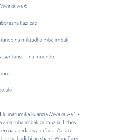
i Mwaka wa 6
boresha kazi zao
miundo na miktadha mbalimbali
wa sentensi
na muundo;
fano:
co.uk/
. Hii inatumika kuanzia Mwaka wa 1 -
 aina mbalimbali za muziki. Ethos
heo na uundaji wa mfano. Andika
bu cha hadithi au shairi. Wanafunzi