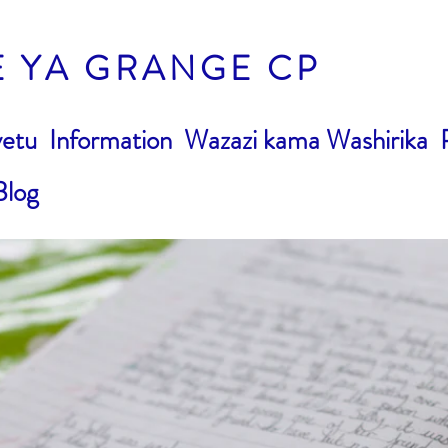
E YA GRANGE CP
yetu
Information
Wazazi kama Washirika
Blog