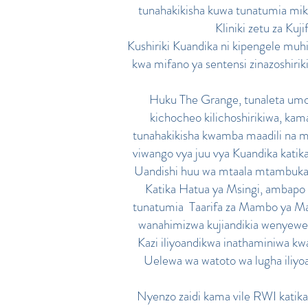
tunahakikisha kuwa tunatumia mik
Kliniki zetu za Ku
Kushiriki Kuandika ni kipengele mu
kwa mifano ya sentensi zinazoshir
Huku The Grange, tunaleta umoja
kichocheo kilichoshirikiwa, kama
tunahakikisha kwamba maadili na m
viwango vya juu vya Kuandika katik
Uandishi huu wa mtaala mtambuka 
Katika Hatua ya Msingi, ambapo
tunatumia
Taarifa za Mambo ya Ma
wanahimizwa kujiandikia wenyewe
Kazi iliyoandikwa inathaminiwa kw
Uelewa wa watoto wa lugha iliyo
Nyenzo zaidi kama vile RWI katika 