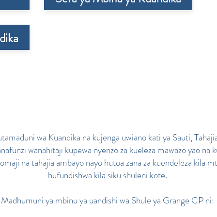
dika
utamaduni wa Kuandika na kujenga uwiano kati ya Sauti, Tahaj
wanafunzi wanahitaji kupewa nyenzo za kueleza mawazo yao na k
usomaji na tahajia ambayo nayo hutoa zana za kuendeleza kila
hufundishwa kila siku shuleni kote.
Madhumuni ya mbinu ya uandishi wa Shule ya Grange CP ni: