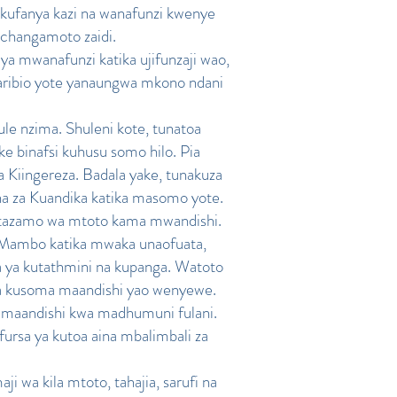
kufanya kazi na wanafunzi kwenye
 changamoto zaidi.
a mwanafunzi katika ujifunzaji wao,
jaribio yote yanaungwa mkono ndani
ule nzima. Shuleni kote, tunatoa
ke binafsi kuhusu somo hilo. Pia
 Kiingereza. Badala yake, tunakuza
na za Kuandika katika masomo yote.
 mtazamo wa mtoto kama mwandishi.
a Mambo katika mwaka unaofuata,
a ya kutathmini na kupanga. Watoto
a kusoma maandishi yao wenyewe.
u maandishi kwa madhumuni fulani.
ursa ya kutoa aina mbalimbali za
 wa kila mtoto, tahajia, sarufi na