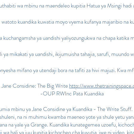
uthabiti wa mbinu na maendeleo kupitia Hatua ya Msingi had
watoto kuandika kuwatia moyo vyema kufanya majaribio na ku
a kuchangamsha ya uandishi yaliyozungukwa na chapa katika 
i ya mikakati ya uandishi, ikijumuisha tahajia, sarufi, muundo 
onyesha mifano ya utendaji bora na tafiti za hivi majuzi. Kwa m
 Jane Considine: The Big Write
http://www.thetrainingspace.
-OUP RWInc Pata Kuandika
natumia mbinu ya Jane Considine ya Kuandika - The Write Stuff
 shuleni, na ni muhimu kwamba maeneo yote ya shule yetu yana
oana na yale ya Grange. Kuandika kunategemea uzoefu, kichoc
a hali ya juu kupitia kichocheo cha kuvutia, iwe ni video, kita