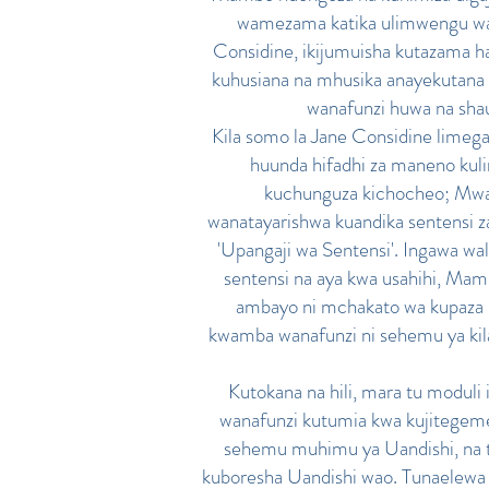
wamezama katika ulimwengu wa m
Considine, ikijumuisha kutazama hal
kuhusiana na mhusika anayekutana 
wanafunzi huwa na shau
Kila somo la Jane Considine limega
huunda hifadhi za maneno kuling
kuchunguza kichocheo; Mwal
wanatayarishwa kuandika sentensi 
'Upangaji wa Sentensi'. Ingawa w
sentensi na aya kwa usahihi, Mamb
ambayo ni mchakato wa kupaza s
kwamba wanafunzi ni sehemu ya kila
Kutokana na hili, mara tu moduli
wanafunzi kutumia kwa kujitegemea
sehemu muhimu ya Uandishi, na t
kuboresha Uandishi wao. Tunaelewa ku