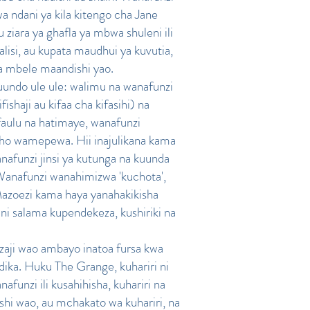
ndani ya kila kitengo cha Jane
 ziara ya ghafla ya mbwa shuleni ili
isi, au kupata maudhui ya kuvutia,
ma mbele maandishi yao.
uundo ule ule: walimu na wanafunzi
shaji au kifaa cha kifasihi) na
ulu na hatimaye, wanafunzi
cho wamepewa. Hii inajulikana kama
afunzi jinsi ya kutunga na kuunda
 Wanafunzi wanahimizwa 'kuchota',
Mazoezi kama haya yanahakikisha
i salama kupendekeza, kushiriki na
nzaji wao ambayo inatoa fursa kwa
ika. Huku The Grange, kuhariri ni
nzi ili kusahihisha, kuhariri na
shi wao, au mchakato wa kuhariri, na