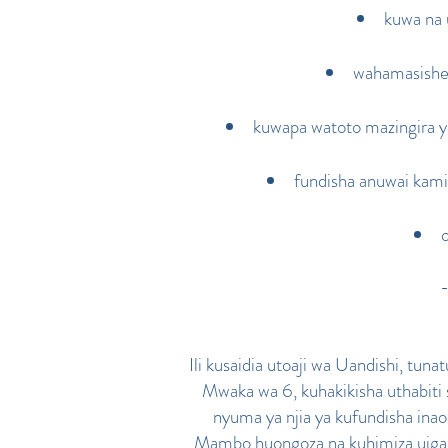
kuwa na 
wahamasishe 
kuwapa watoto mazingira y
fundisha anuwai kamil
-
Ili kusaidia utoaji wa Uandishi, tu
Mwaka wa 6, kuhakikisha uthabiti
nyuma ya njia ya kufundisha ina
Mambo huongoza na kuhimiza uigaji w