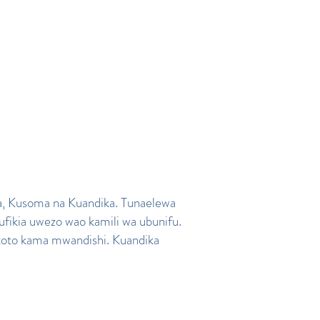
ia, Kusoma na Kuandika. Tunaelewa
ufikia uwezo wao kamili wa ubunifu.
 mtoto kama mwandishi. Kuandika