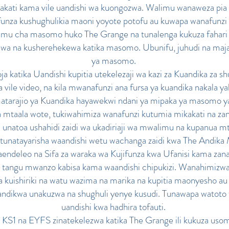
akati kama vile uandishi wa kuongozwa. Walimu wanaweza pia 
jifunza kushughulikia maoni yoyote potofu au kuwapa wanafunzi
himu cha masomo huko The Grange na tunalenga kukuza fahari y
ikiwa na kusherehekewa katika masomo. Ubunifu, juhudi na ma
ya masomo.
 katika Uandishi kupitia utekelezaji wa kazi za Kuandika za sh
 vile video, na kila mwanafunzi ana fursa ya kuandika nakala ya
atarajio ya Kuandika hayawekwi ndani ya mipaka ya masomo ya
a mtaala wote, tukiwahimiza wanafunzi kutumia mikakati na za
unatoa ushahidi zaidi wa ukadiriaji wa mwalimu na kupanua
 tunatayarisha waandishi wetu wachanga zaidi kwa The Andik
endeleo na Sifa za waraka wa Kujifunza kwa Ufanisi kama zan
 tangu mwanzo kabisa kama waandishi chipukizi. Wanahimizw
a kuishiriki na watu wazima na marika na kupitia maonyesho a
andikwa unakuzwa na shughuli yenye kusudi. Tunawapa watoto f
uandishi kwa hadhira tofauti.
KS1 na EYFS zinatekelezwa katika The Grange ili kukuza usomaji