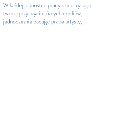
W każdej jednostce pracy dzieci rysują i
tworzą przy użyciu różnych mediów,
jednocześnie badając prace artysty,
rzemieślnika lub projektanta. Uczymy
lekcji umiejętności i dajemy dzieciom
możliwość swobodnego rysowania w
swoich szkicownikach, doceniając ich
pomysły i dając im czas na po prostu
czerpanie przyjemności z rysowania. Te
szkicowniki dają naszym artystom
możliwość studiowania istniejącego dzieła
sztuki, tworzenia konstruktywnej i
refleksyjnej krytyki oraz rozwijania
własnych umiejętności artystycznych.
Praca w szkicownikach dokumentuje
wyjątkowy postęp każdego dziecka i jego
podróż edukacyjną w tym roku.